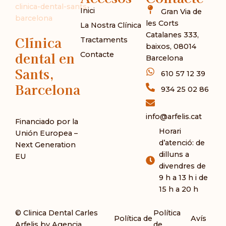
Inici
Gran Via de
les Corts
La Nostra Clínica
Catalanes 333,
Clínica
Tractaments
baixos, 08014
dental en
Contacte
Barcelona
Sants,
610 57 12 39
Barcelona
934 25 02 86
info@arfelis.cat
Financiado por la
Horari
Unión Europea –
d’atenció: de
Next Generation
dilluns a
EU
divendres de
9 h a 13 h i de
15 h a 20 h
© Clinica Dental Carles
Política
Política de
Avís
Arfelis by
Agencia
de