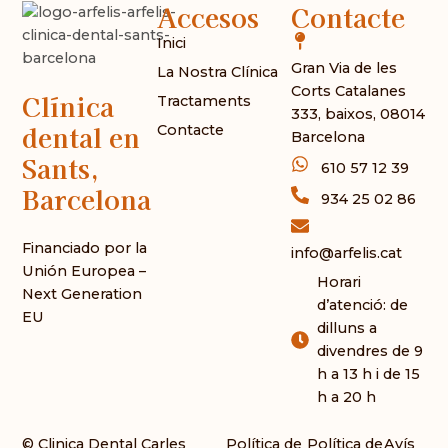
Accesos
Contacte
Inici
Gran Via de les
La Nostra Clínica
Corts Catalanes
Clínica
Tractaments
333, baixos, 08014
dental en
Contacte
Barcelona
Sants,
610 57 12 39
Barcelona
934 25 02 86
Financiado por la
info@arfelis.cat
Unión Europea –
Horari
Next Generation
d’atenció: de
EU
dilluns a
divendres de 9
h a 13 h i de 15
h a 20 h
© Clinica Dental Carles
Política de
Política de
Avís