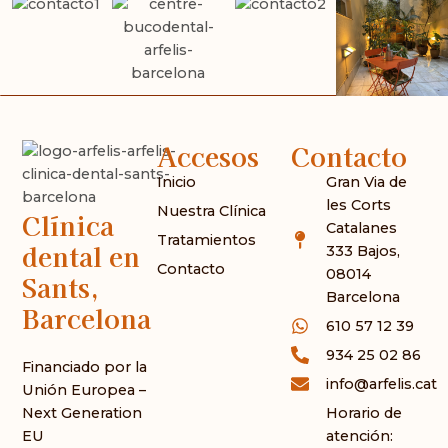
Accesos
Contacto
Inicio
Gran Via de
les Corts
Nuestra Clínica
Clínica
Catalanes
Tratamientos
dental en
333 Bajos,
Contacto
08014
Sants,
Barcelona
Barcelona
610 57 12 39
934 25 02 86
Financiado por la
info@arfelis.cat
Unión Europea –
Next Generation
Horario de
EU
atención: